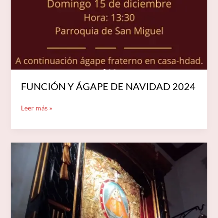
DE
NAVIDAD
2024
FUNCIÓN Y ÁGAPE DE NAVIDAD 2024
Leer más »
MISA
DE
HERMANDAD
DEL
23
DE
NOVIEMBRE