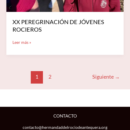
XX PEREGRINACIÓN DE JÓVENES
ROCIEROS
Leer más »
1
2
Siguiente
→
CONTACTO
contacto@hermandaddelrociodeantequera.org