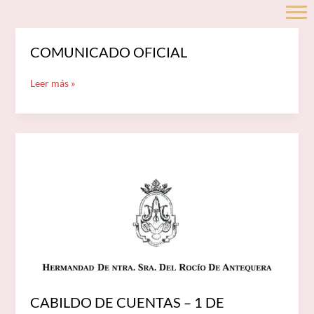
Ir
al
contenido
COMUNICADO
COMUNICADO OFICIAL
OFICIAL
Leer más »
CABILDO
DE
CUENTAS
–
1
DE
FEBRERO
2025
CABILDO DE CUENTAS – 1 DE