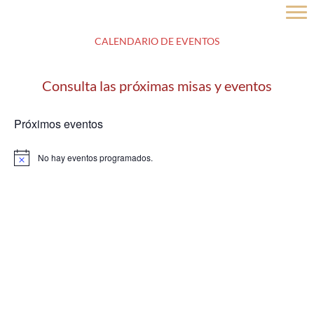
Ir
al
contenido
CALENDARIO DE EVENTOS
Consulta las próximas misas y eventos
Próximos eventos
No hay eventos programados.
A
v
i
s
o