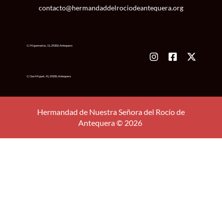
contacto@hermandaddelrociodeantequera.org
C/ Higueruelos, 11, 29200, Antequera
C/ San Miguel, 41, 29200, Antequera
Hermandad de Nuestra Señora del Rocío de
Antequera © 2026