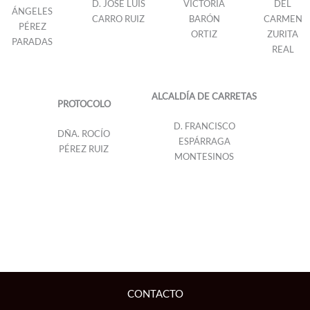
D. JOSE LUIS
VICTORIA
DEL
ÁNGELES
CARRO RUIZ
BARÓN
CARMEN
PÉREZ
ORTIZ
ZURITA
PARADAS
REAL
ALCALDÍA DE CARRETAS
PROTOCOLO
D. FRANCISCO
DÑA. ROCÍO
ESPÁRRAGA
PÉREZ RUIZ
MONTESINOS
CONTACTO