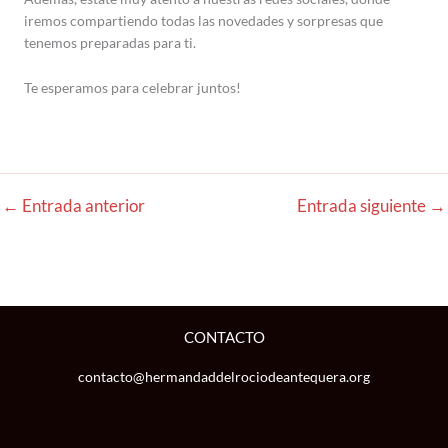
iremos compartiendo todas las novedades y sorpresas que
tenemos preparadas para ti.
Te esperamos para celebrar juntos!
←
Entrada anterior
Entrada siguiente
→
CONTACTO
contacto@hermandaddelrociodeantequera.org