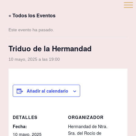
Ir
al
« Todos los Eventos
contenido
Este evento ha pasado.
Triduo de la Hermandad
10 mayo, 2025 a las 19:00
Añadir al calendario
DETALLES
ORGANIZADOR
Fecha:
Hermandad de Ntra.
Sra. del Rocío de
10 mayo, 2025